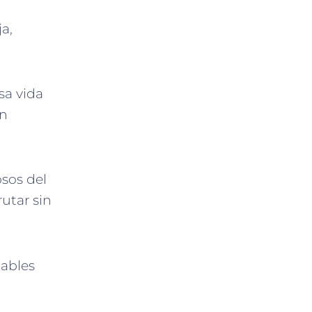
a,
sa vida
en
osos del
rutar sin
dables