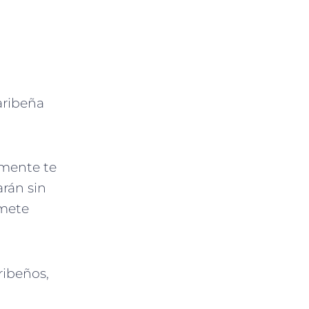
aribeña
mente te
arán sin
omete
ribeños,