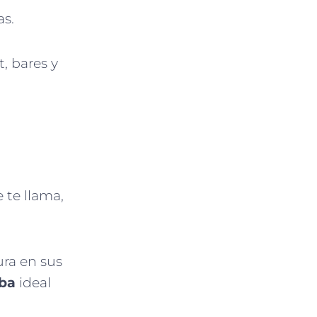
as.
, bares y
 te llama,
ura en sus
uba
ideal