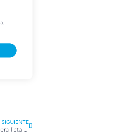
a.
Next
SIGUIENTE
Eje Cafetero todo incluido: tu aventura cafetera lista para disfrutar