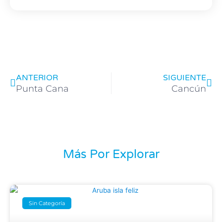
Prev
Ne
ANTERIOR
SIGUIENTE
Punta Cana
Cancún
Más Por Explorar
Sin Categoría