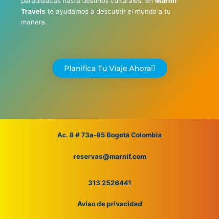
paradisíacas hasta destinos culturales, en
Marnif
Travels
te ayudamos a descubrir el mundo a tu
manera.
Planifica Tu Viaje Ahora
Ac. 8 # 73a-85 Bogotá Colombia
reservas@marnif.com
313 2526441
Aviso de privacidad