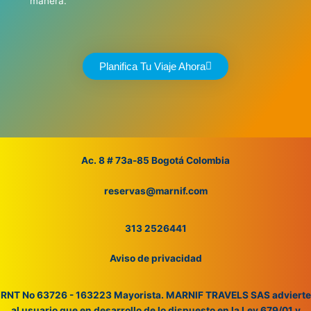
manera.
Planifica Tu Viaje Ahora
Ac. 8 # 73a-85 Bogotá Colombia
reservas@marnif.com
313 2526441
Aviso de privacidad
RNT No 63726 - 163223 Mayorista. MARNIF TRAVELS SAS advierte
al usuario que en desarrollo de lo dispuesto en la Ley 679/01 y