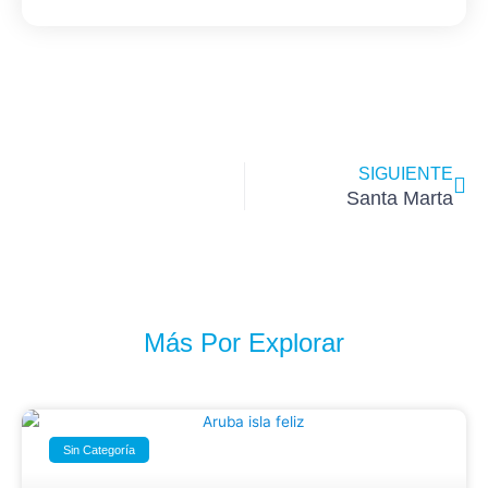
Ne
SIGUIENTE
Santa Marta
Más Por Explorar
Sin Categoría